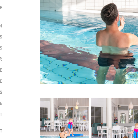
E
N
S
S
R
E
E
S
E
T
T