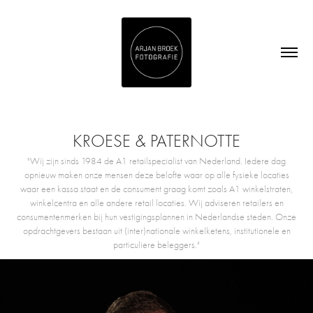
KROESE & PATERNOTTE
"Wij zijn sinds 1984 de A1 retailspecialist van Nederland. Iedere dag
opnieuw maken onze mensen deze belofte waar op alle fysieke locaties
waar een kassa staat en de consument graag komt zoals A1 winkelstraten,
winkelcentra en alle andere retail locaties. Wij adviseren retailers en
consumentenmerken bij hun vestigingsplannen in Nederlandse steden. Onze
opdrachtgevers bestaan uit (inter)nationale winkelketens, institutionele en
particuliere beleggers."