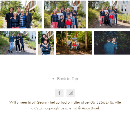
↑
Back to Top
Wilt u meer info? Gebruik het contactformulier of bel 06-52663716. Alle
foto's zijn copyright beschermd © Arjan Broek